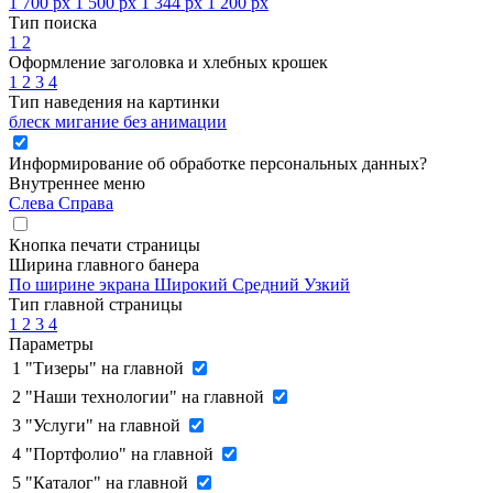
1 700 px
1 500 px
1 344 px
1 200 px
Тип поиска
1
2
Оформление заголовка и хлебных крошек
1
2
3
4
Тип наведения на картинки
блеск
мигание
без анимации
Информирование об обработке персональных данных
?
Внутреннее меню
Слева
Справа
Кнопка печати страницы
Ширина главного банера
По ширине экрана
Широкий
Средний
Узкий
Тип главной страницы
1
2
3
4
Параметры
1
"Тизеры" на главной
2
"Наши технологии" на главной
3
"Услуги" на главной
4
"Портфолио" на главной
5
"Каталог" на главной