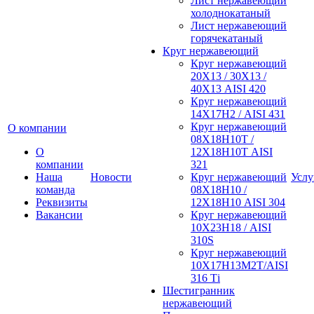
Лист нержавеющий
холоднокатаный
Лист нержавеющий
горячекатаный
Круг нержавеющий
Круг нержавеющий
20Х13 / 30Х13 /
40Х13 AISI 420
Круг нержавеющий
14Х17Н2 / AISI 431
Круг нержавеющий
О компании
08Х18Н10Т /
О
12Х18Н10Т AISI
компании
321
Наша
Новости
Круг нержавеющий
Услу
команда
08Х18Н10 /
Реквизиты
12Х18Н10 AISI 304
Вакансии
Круг нержавеющий
10Х23Н18 / AISI
310S
Круг нержавеющий
10Х17Н13М2Т/AISI
316 Тi
Шестигранник
нержавеющий