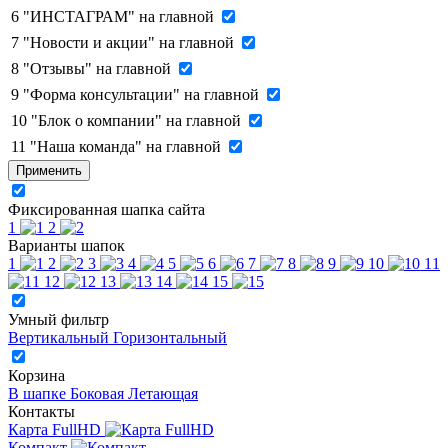
6
"ИНСТАГРАМ" на главной
7
"Новости и акции" на главной
8
"Отзывы" на главной
9
"Форма консультации" на главной
10
"Блок о компании" на главной
11
"Наша команда" на главной
Применить
Фиксированная шапка сайта
1
2
Варианты шапок
1
2
3
4
5
6
7
8
9
10
11
12
13
14
15
Умный фильтр
Вертикальный
Горизонтальный
Корзина
В шапке
Боковая
Летающая
Контакты
Карта FullHD
Компакт