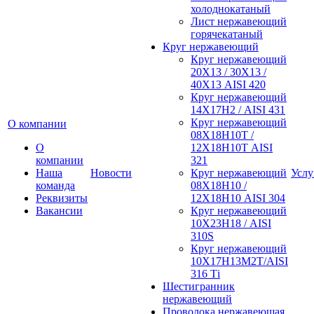
холоднокатаный
Лист нержавеющий
горячекатаный
Круг нержавеющий
Круг нержавеющий
20Х13 / 30Х13 /
40Х13 AISI 420
Круг нержавеющий
14Х17Н2 / AISI 431
Круг нержавеющий
О компании
08Х18Н10Т /
О
12Х18Н10Т AISI
компании
321
Наша
Новости
Круг нержавеющий
Услу
команда
08Х18Н10 /
Реквизиты
12Х18Н10 AISI 304
Вакансии
Круг нержавеющий
10Х23Н18 / AISI
310S
Круг нержавеющий
10Х17Н13М2Т/AISI
316 Тi
Шестигранник
нержавеющий
Проволока нержавеющая